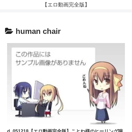
【エロ動画完全版】
human chair
d_051218【エロ動画完全版】ことね様のヒーリング喘